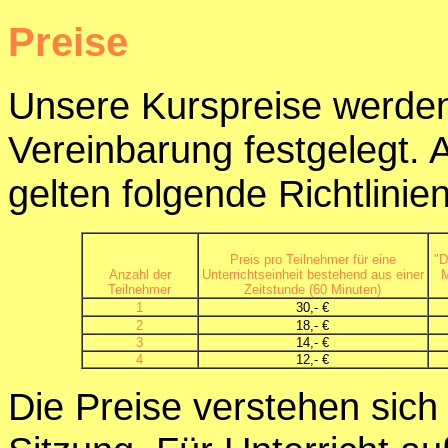
Preise
Unsere Kurspreise werde
Vereinbarung festgelegt. 
gelten folgende Richtlinien
Preis pro Teilnehmer für eine
"D
Anzahl der
Unterrichtseinheit bestehend aus einer
M
Teilnehmer
Zeitstunde (60 Minuten)
1
30,- €
2
18,- €
3
14,- €
4
12,- €
Die Preise verstehen sich